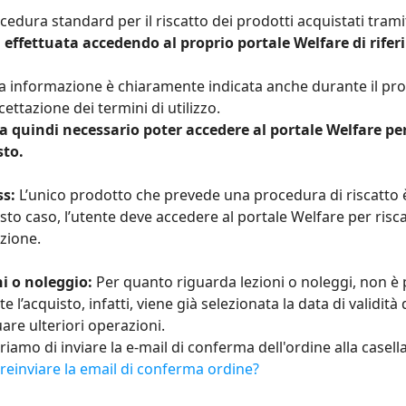
cedura standard per il riscatto dei prodotti acquistati tram
 effettuata accedendo al proprio portale Welfare di rife
 informazione è chiaramente indicata anche durante il pr
ccettazione dei termini di utilizzo.
a quindi necessario poter accedere al portale Welfare per
sto.
ss:
L’unico prodotto che prevede una procedura di riscatto è
sto caso, l’utente deve accedere al portale Welfare per risc
azione.
ni o noleggio:
Per quanto riguarda lezioni o noleggi, non è p
e l’acquisto, infatti, viene già selezionata la data di validit
uare ulteriori operazioni.
iamo di inviare la e-mail di conferma dell'ordine alla casell
einviare la email di conferma ordine?