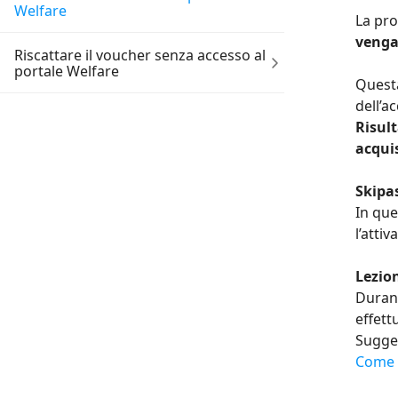
Welfare
La pro
venga
Riscattare il voucher senza accesso al
portale Welfare
Questa
dell’a
Risult
acqui
Skipa
In que
l’attiv
Lezio
Durant
effett
Sugger
Come r