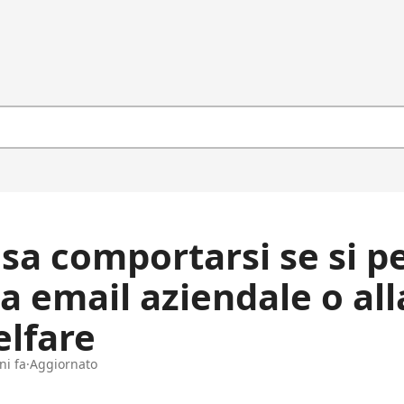
sa comportarsi se si p
la email aziendale o al
lfare
ni fa
Aggiornato